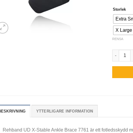
Storlek
Extra S
X Large
RENSA
Rehband U
BESKRIVNING
YTTERLIGARE INFORMATION
Rehband UD X-Stable Ankle Brace 7761 är ett fotledsskydd med