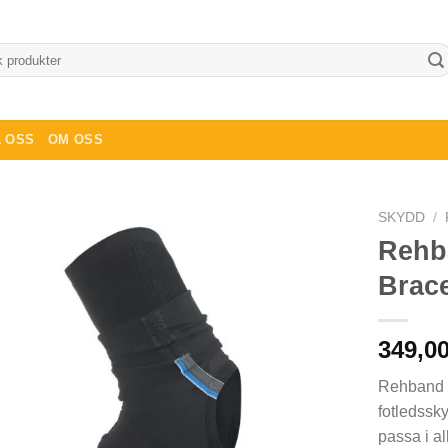
 OSS
OM OSS
SKYDD
/
Rehb
Brac
349,0
Rehband U
fotledssk
passa i al