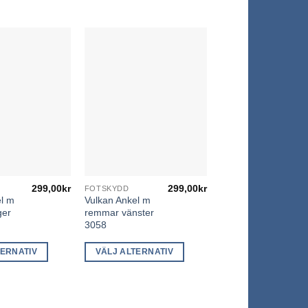
299,00
kr
299,00
kr
FOTSKYDD
Den
el m
Vulkan Ankel m
här
ger
remmar vänster
produkten
3058
har
TERNATIV
VÄLJ ALTERNATIV
flera
varianter.
De
olika