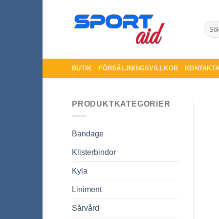
Skip
to
Sök
content
efter:
BUTIK
FÖRSÄLJNINGSVILLKOR
KONTAKTA
PRODUKTKATEGORIER
Bandage
Klisterbindor
Kyla
Liniment
Sårvård