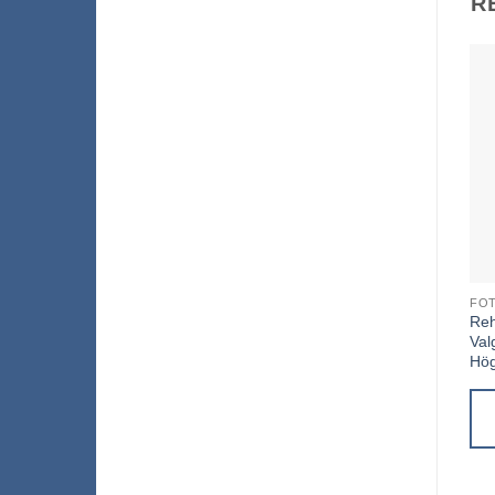
R
FO
Reh
Val
Hö