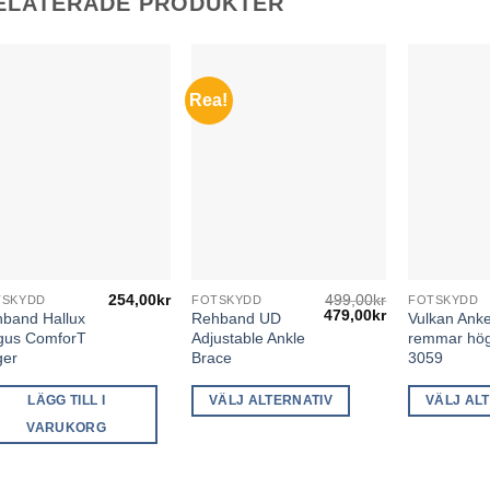
ELATERADE PRODUKTER
Rea!
254,00
kr
499,00
kr
TSKYDD
FOTSKYDD
FOTSKYDD
Den
Den
Det
Det
479,00
kr
band Hallux
Rehband UD
Vulkan Ank
här
här
ursprungliga
nuvarande
gus ComforT
Adjustable Ankle
remmar hö
priset
priset
produkten
produkten
ger
Brace
3059
var:
är:
499,00kr.
479,00kr.
har
har
LÄGG TILL I
VÄLJ ALTERNATIV
VÄLJ AL
flera
flera
varianter.
varianter.
VARUKORG
De
De
olika
olika