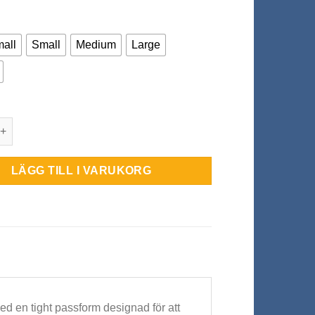
mall
Small
Medium
Large
D X-Stable Ankle Brace mängd
LÄGG TILL I VARUKORG
 en tight passform designad för att