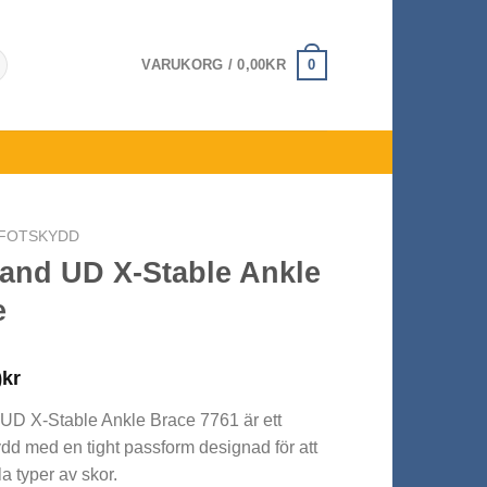
0
VARUKORG /
0,00
KR
FOTSKYDD
and UD X-Stable Ankle
e
0
kr
D X-Stable Ankle Brace 7761 är ett
ydd med en tight passform designad för att
la typer av skor.