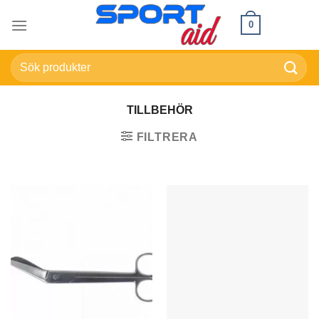
Skip
0
to
content
Sök
efter:
TILLBEHÖR
FILTRERA