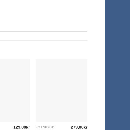
129,00
kr
279,00
kr
FOTSKYDD
Den