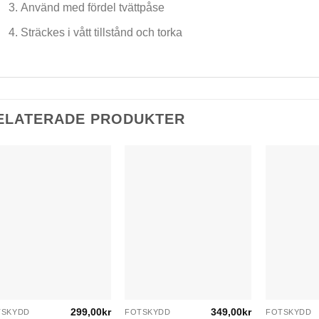
Använd med fördel tvättpåse
Sträckes i vått tillstånd och torka
ELATERADE PRODUKTER
299,00
kr
349,00
kr
TSKYDD
FOTSKYDD
FOTSKYDD
n
Den
Den