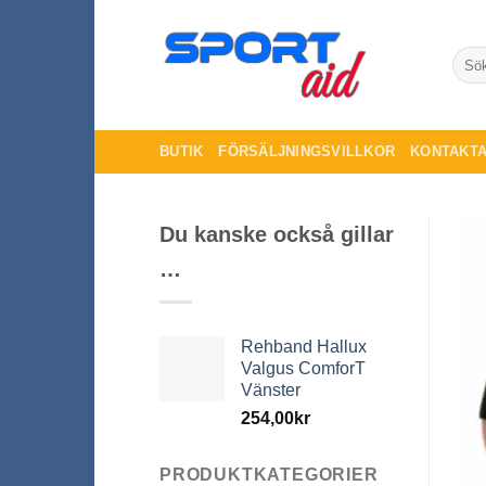
Skip
to
Sök
content
efter:
BUTIK
FÖRSÄLJNINGSVILLKOR
KONTAKTA
Du kanske också gillar
…
Rehband Hallux
Valgus ComforT
Vänster
254,00
kr
PRODUKTKATEGORIER