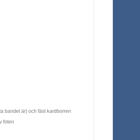
ta bandet är) och fäst kardborren
v foten