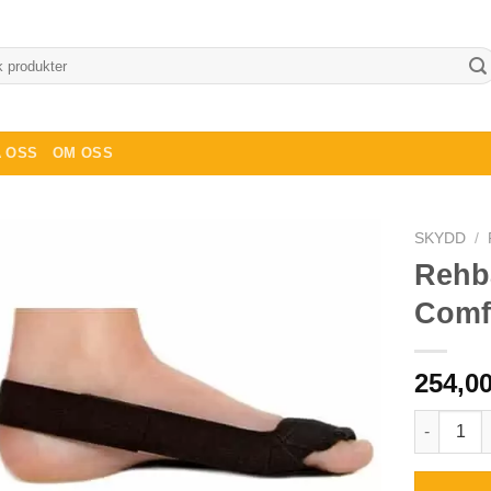
 OSS
OM OSS
SKYDD
/
Rehb
Comf
254,0
Rehband H