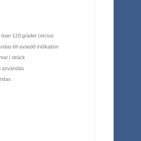
 över 120 grader celcius
ndas till avsedd indikation
mar i sträck
kt användas
ändas