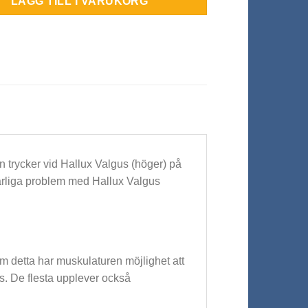
LÄGG TILL I VARUKORG
n trycker vid Hallux Valgus (höger) på
lvarliga problem med Hallux Valgus
m detta har muskulaturen möjlighet att
s. De flesta upplever också