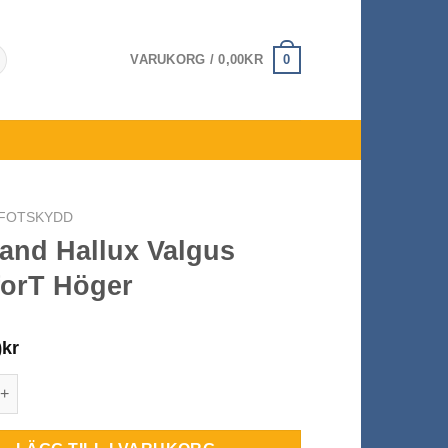
0
VARUKORG /
0,00
KR
FOTSKYDD
and Hallux Valgus
orT Höger
0
kr
allux Valgus ComforT Höger mängd