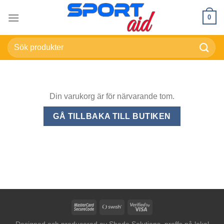
Skip
0
to
content
Sök
efter:
Din varukorg är för närvarande tom.
GÅ TILLBAKA TILL BUTIKEN
MasterCard
Swish
Visa
2
(SE)
2