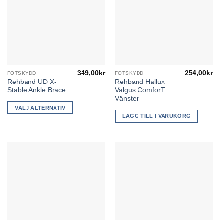
349,00
kr
254,00
kr
FOTSKYDD
FOTSKYDD
Den
Rehband UD X-
Rehband Hallux
här
Stable Ankle Brace
Valgus ComforT
produkten
Vänster
har
VÄLJ ALTERNATIV
flera
LÄGG TILL I VARUKORG
varianter.
De
olika
alternativen
kan
väljas
på
produktsidan