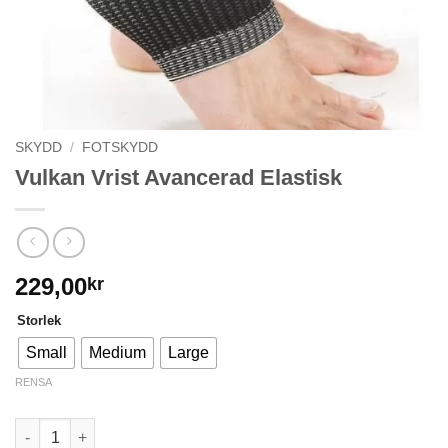
SKYDD
/
FOTSKYDD
Vulkan Vrist Avancerad Elastisk
229,00
kr
Storlek
Small
Medium
Large
RENSA
Vulkan Vrist Avancerad Elastisk mängd