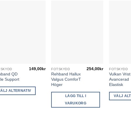
149,00
kr
254,00
kr
TSKYDD
FOTSKYDD
FOTSKYDD
n
Den
hband QD
Rehband Hallux
Vulkan Vrist
här
le Support
Valgus ComforT
Avancerad
dukten
produkten
Höger
Elastisk
har
VÄLJ ALTERNATIV
LÄGG TILL I
VÄLJ AL
a
flera
anter.
varianter.
VARUKORG
De
a
olika
ernativen
alternativen
kan