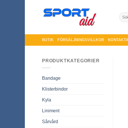
Skip
to
Sök
content
efter:
BUTIK
FÖRSÄLJNINGSVILLKOR
KONTAKTA
PRODUKTKATEGORIER
Bandage
Klisterbindor
Kyla
Liniment
Sårvård