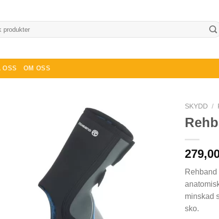
 OSS
OM OSS
SKYDD
/
Rehb
279,0
Rehband Q
anatomisk
minskad s
sko.