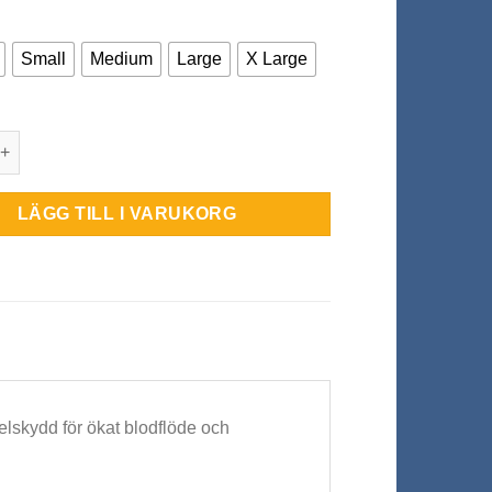
Small
Medium
Large
X Large
QD Ankle Support mängd
LÄGG TILL I VARUKORG
lskydd för ökat blodflöde och