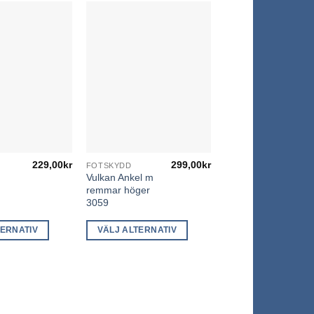
229,00
kr
299,00
kr
FOTSKYDD
Den
Vulkan Ankel m
här
remmar höger
produkten
3059
har
TERNATIV
VÄLJ ALTERNATIV
flera
varianter.
De
olika
alternativen
kan