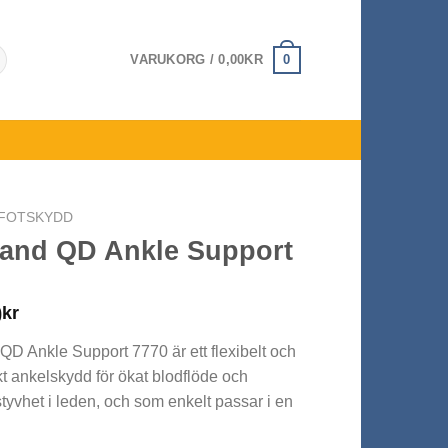
0
VARUKORG /
0,00
KR
FOTSKYDD
and QD Ankle Support
0
kr
D Ankle Support 7770 är ett flexibelt och
t ankelskydd för ökat blodflöde och
tyvhet i leden, och som enkelt passar i en