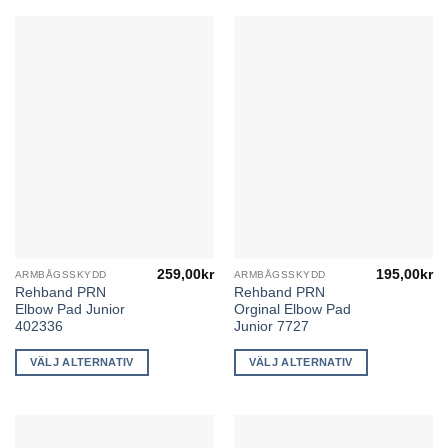
De
De
olika
olika
alternativen
alternativen
kan
kan
väljas
väljas
på
på
produktsidan
produktsidan
259,00
kr
195,00
kr
ARMBÅGSSKYDD
ARMBÅGSSKYDD
Den
Den
Rehband PRN
Rehband PRN
här
här
Elbow Pad Junior
Orginal Elbow Pad
produkten
produkten
402336
Junior 7727
har
har
flera
flera
VÄLJ ALTERNATIV
VÄLJ ALTERNATIV
varianter.
varianter.
De
De
olika
olika
alternativen
alternativen