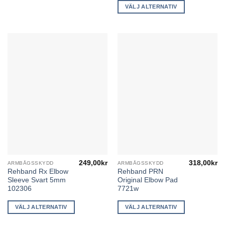
flera
VÄLJ ALTERNATIV
varianter.
De
olika
alternativen
kan
väljas
på
produktsidan
249,00
kr
318,00
kr
ARMBÅGSSKYDD
ARMBÅGSSKYDD
Den
Den
Rehband Rx Elbow
Rehband PRN
här
här
Sleeve Svart 5mm
Original Elbow Pad
produkten
produkten
102306
7721w
har
har
flera
flera
VÄLJ ALTERNATIV
VÄLJ ALTERNATIV
varianter.
varianter.