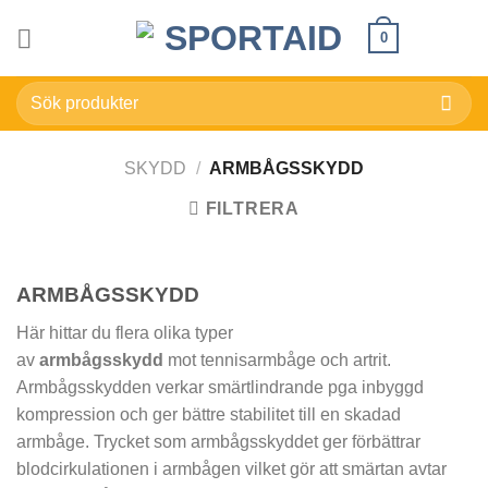
Skip
0
to
content
Sök
efter:
SKYDD
/
ARMBÅGSSKYDD
FILTRERA
ARMBÅGSSKYDD
Här hittar du flera olika typer
av
armbågsskydd
mot tennisarmbåge och artrit.
Armbågsskydden verkar smärtlindrande pga inbyggd
kompression och ger bättre stabilitet till en skadad
armbåge. Trycket som armbågsskyddet ger förbättrar
blodcirkulationen i armbågen vilket gör att smärtan avtar