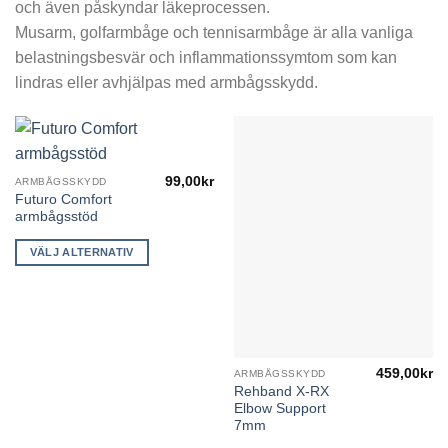
och även påskyndar läkeprocessen.
Musarm, golfarmbåge och tennisarmbåge är alla vanliga
belastningsbesvär och inflammationssymtom som kan
lindras eller avhjälpas med armbågsskydd.
99,00
kr
ARMBÅGSSKYDD
Den
Futuro Comfort
här
armbågsstöd
produkten
har
VÄLJ ALTERNATIV
flera
varianter.
De
olika
alternativen
kan
459,00
kr
ARMBÅGSSKYDD
Den
Rehband X-RX
väljas
här
Elbow Support
på
produkten
7mm
produktsidan
har