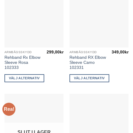
på
på
produktsidan
produktsidan
299,00
kr
349,00
kr
ARMBÅGSSKYDD
ARMBÅGSSKYDD
Den
Den
Rehband Rx Elbow
Rehband RX Elbow
här
här
Sleeve Rosa
Sleeve Camo
produkten
produkten
102333
102331
har
har
flera
flera
VÄLJ ALTERNATIV
VÄLJ ALTERNATIV
varianter.
varianter.
De
De
olika
olika
alternativen
alternativen
Rea!
kan
kan
väljas
väljas
på
på
produktsidan
produktsidan
SLUT I LAGER