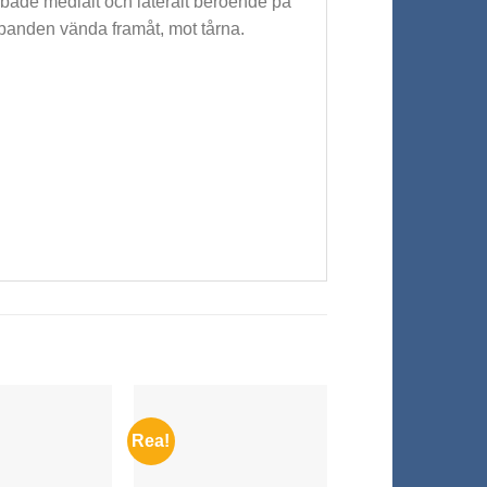
n både medialt och lateralt beroende på
banden vända framåt, mot tårna.
Rea!