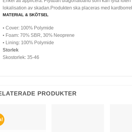
Enkel att applicera. Flyttbart diagonalband som kan lyfta fote
lokalisation av skadan.Produkten ska placeras med kardborre
MATERIAL & SKÖTSEL
• Cover: 100% Polymide
• Foam: 70% SBR, 30% Neoprene
• Lining: 100% Polymide
Storlek
Skostorlek: 35-46
ELATERADE PRODUKTER
a!