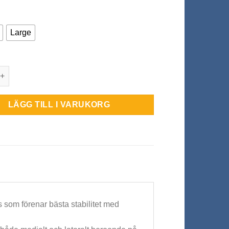
Large
D Adjustable Ankle Brace mängd
LÄGG TILL I VARUKORG
som förenar bästa stabilitet med