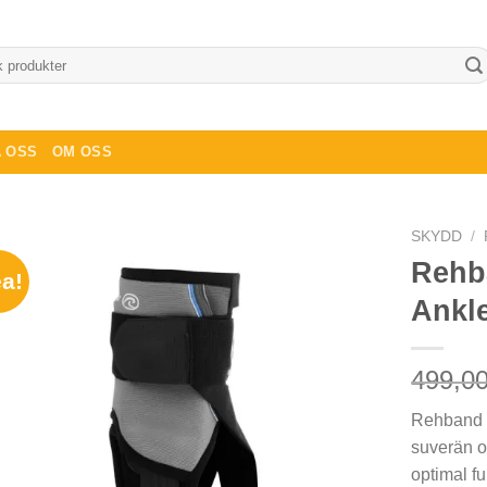
 OSS
OM OSS
SKYDD
/
Rehb
a!
Ankl
499,0
Rehband 
suverän o
optimal fu