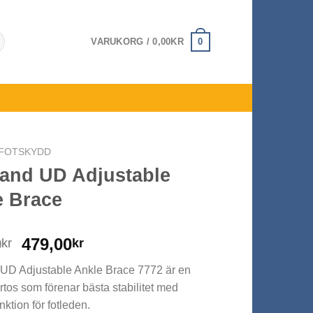
0
VARUKORG /
0,00
KR
FOTSKYDD
and UD Adjustable
e Brace
Det
Det
0
479,00
kr
kr
ursprungliga
nuvarande
UD Adjustable Ankle Brace 7772 är en
priset
priset
rtos som förenar bästa stabilitet med
var:
är:
nktion för fotleden.
499,00kr.
479,00kr.