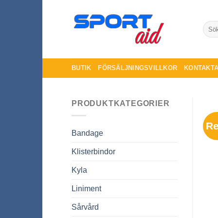
Skip
to
Sök
content
efter:
BUTIK
FÖRSÄLJNINGSVILLKOR
KONTAKTA
PRODUKTKATEGORIER
Re
Bandage
Klisterbindor
Kyla
Liniment
Sårvård