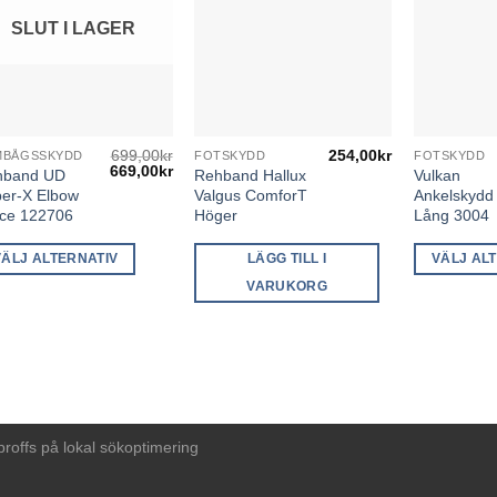
SLUT I LAGER
699,00
kr
254,00
kr
MBÅGSSKYDD
FOTSKYDD
FOTSKYDD
n
Den
Det
Det
669,00
kr
hband UD
Rehband Hallux
Vulkan
här
ursprungliga
nuvarande
er-X Elbow
Valgus ComforT
Ankelskydd
priset
priset
dukten
produkten
ce 122706
Höger
Lång 3004
var:
är:
699,00kr.
669,00kr.
har
VÄLJ ALTERNATIV
LÄGG TILL I
VÄLJ AL
a
flera
anter.
varianter.
VARUKORG
De
a
olika
ernativen
alternativen
kan
jas
väljas
på
proffs på lokal sökoptimering
duktsidan
produktsida