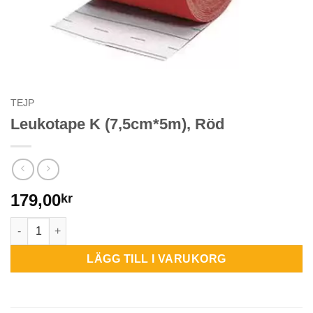
TEJP
Leukotape K (7,5cm*5m), Röd
179,00
kr
Leukotape K (7,5cm*5m), Röd mängd
LÄGG TILL I VARUKORG