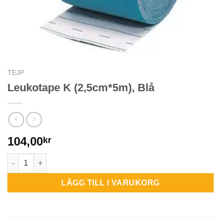
TEJP
Leukotape K (2,5cm*5m), Blå
104,00
kr
Leukotape K (2,5cm*5m), Blå mängd
LÄGG TILL I VARUKORG