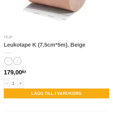
TEJP
Leukotape K (7,5cm*5m), Beige
179,00
kr
Leukotape K (7,5cm*5m), Beige mängd
LÄGG TILL I VARUKORG