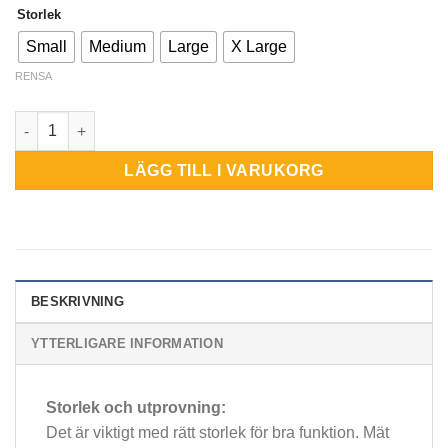
Storlek
Small
Medium
Large
X Large
RENSA
Vulkan Knäskydd stabil 3072 mängd
LÄGG TILL I VARUKORG
BESKRIVNING
YTTERLIGARE INFORMATION
Storlek och utprovning:
Det är viktigt med rätt storlek för bra funktion. Mät