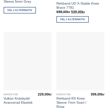
Sleeve 5mm Grey
Rehband UD X-Stable Knee
produkten
här
Brace 7781
har
produkten
VÄLJ ALTERNATIV
Det
Det
699,00
kr
539,00
kr
flera
ursprungliga
nuvarande
har
priset
priset
varianter.
VÄLJ ALTERNATIV
flera
var:
är:
De
699,00kr.
539,00kr.
varianter.
olika
De
alternativen
olika
kan
alternativen
väljas
kan
på
väljas
produktsidan
på
produktsidan
229,00
kr
399,00
kr
KNÄSKYDD
KNÄSKYDD
Den
Den
Vulkan Knäskydd
Rehband RX Knee
här
här
Avancerad Elastisk
Sleeve 7mm Svart /
produkten
produkten
Rosa