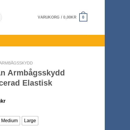
0
VARUKORG /
0,00
KR
ARMBÅGSSKYDD
an Armbågsskydd
erad Elastisk
0
kr
Medium
Large