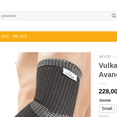
 OSS
OM OSS
SKYDD
/
Vulk
Avanc
228,0
Storlek
Small
RENSA