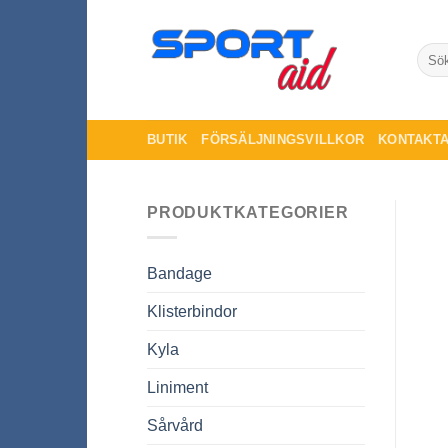
Skip
to
Sök
content
efter:
BUTIK
FÖRSÄLJNINGSVILLKOR
KONTAKTA
PRODUKTKATEGORIER
Bandage
Klisterbindor
Kyla
Liniment
Sårvård