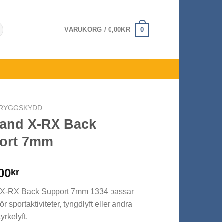
0
VARUKORG /
0,00
KR
RYGGSKYDD
and X-RX Back
ort 7mm
00
kr
X-RX Back Support 7mm 1334 passar
för sportaktiviteter, tyngdlyft eller andra
yrkelyft.