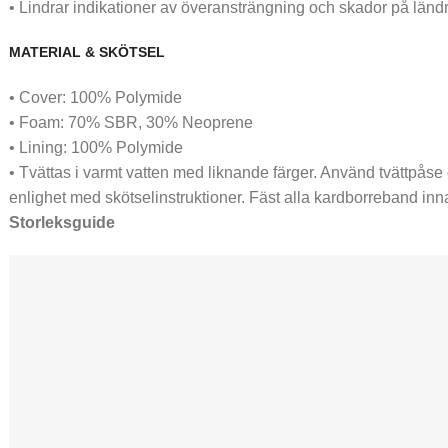
• Lindrar indikationer av överansträngning och skador på lä
MATERIAL & SKÖTSEL
• Cover: 100% Polymide
• Foam: 70% SBR, 30% Neoprene
• Lining: 100% Polymide
• Tvättas i varmt vatten med liknande färger. Använd tvättpåse
enlighet med skötselinstruktioner. Fäst alla kardborreband inna
Storleksguide