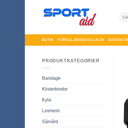
Skip
to
Sök
content
efter:
BUTIK
FÖRSÄLJNINGSVILLKOR
KONTAKTA
PRODUKTKATEGORIER
Bandage
Klisterbindor
Kyla
Liniment
Sårvård