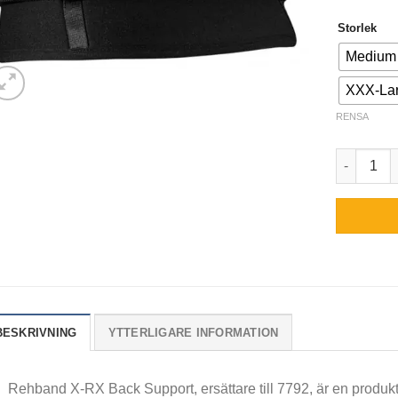
Storlek
Medium
XXX-La
RENSA
Rehband 
BESKRIVNING
YTTERLIGARE INFORMATION
Rehband X-RX Back Support, ersättare till 7792, är en produ