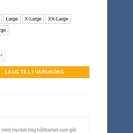
Large
X-Large
XX-Large
rge
X-RX Back Support 7mm mängd
LÄGG TILL I VARUKORG
kt med mycket hög hållbarhet som går