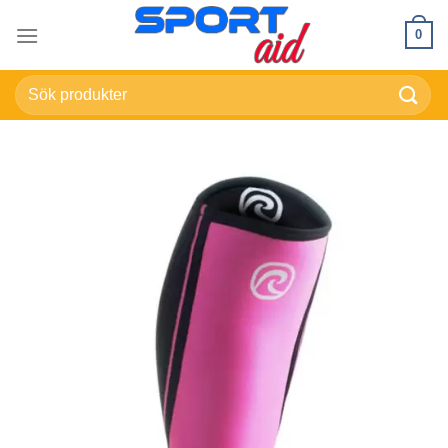
Skip
0
to
content
Sök
efter: