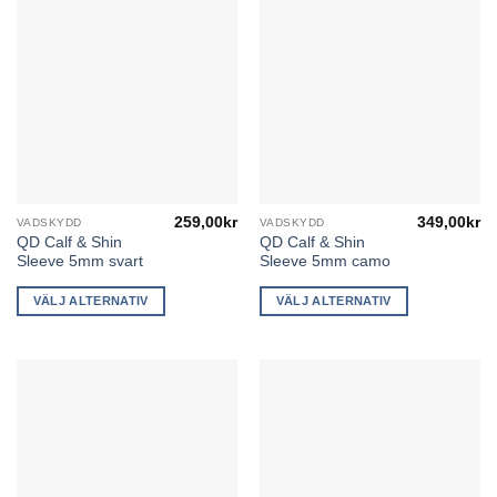
259,00
kr
349,00
kr
VADSKYDD
VADSKYDD
Den
Den
QD Calf & Shin
QD Calf & Shin
här
här
Sleeve 5mm svart
Sleeve 5mm camo
produkten
produkten
har
har
VÄLJ ALTERNATIV
VÄLJ ALTERNATIV
flera
flera
varianter.
varianter.
De
De
olika
olika
alternativen
alternativen
kan
kan
väljas
väljas
på
på