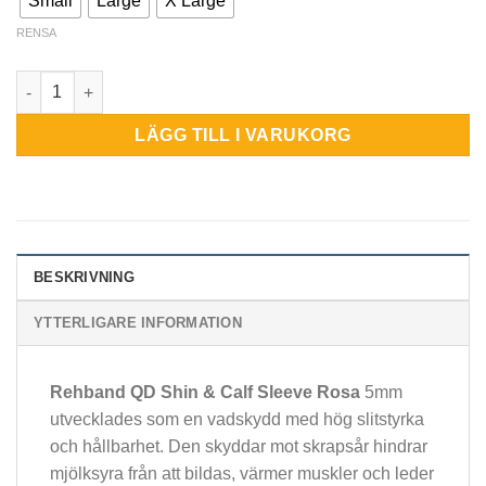
Small
Large
X Large
RENSA
QD Calf & Shin Sleeve 5mm rosa mängd
LÄGG TILL I VARUKORG
BESKRIVNING
YTTERLIGARE INFORMATION
Rehband QD Shin & Calf Sleeve Rosa
5mm
utvecklades som en vadskydd med hög slitstyrka
och hållbarhet. Den skyddar mot skrapsår hindrar
mjölksyra från att bildas, värmer muskler och leder