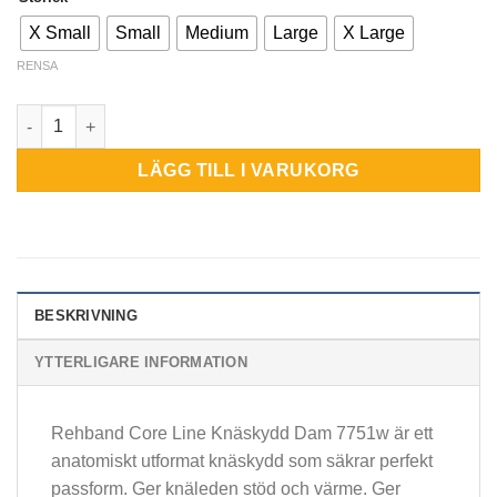
X Small
Small
Medium
Large
X Large
RENSA
Rehband Core Line Knäskydd Dam 7751w mängd
LÄGG TILL I VARUKORG
BESKRIVNING
YTTERLIGARE INFORMATION
Rehband Core Line Knäskydd Dam 7751w är ett
anatomiskt utformat knäskydd som säkrar perfekt
passform. Ger knäleden stöd och värme. Ger