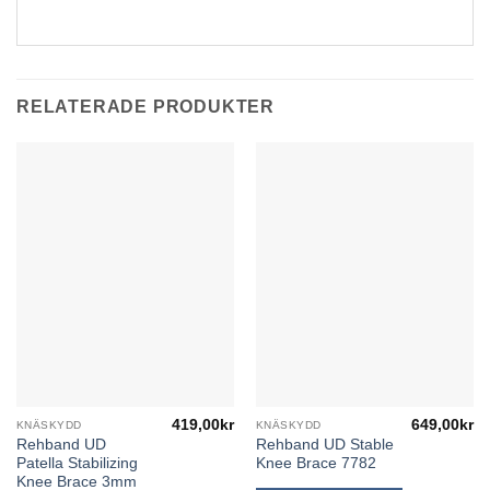
RELATERADE PRODUKTER
419,00
kr
649,00
kr
KNÄSKYDD
KNÄSKYDD
Den
Den
Rehband UD
Rehband UD Stable
här
här
Patella Stabilizing
Knee Brace 7782
produkten
produkten
Knee Brace 3mm