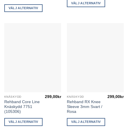
har
har
VÄLJ ALTERNATIV
flera
flera
VÄLJ ALTERNATIV
varianter.
varianter.
De
De
olika
olika
alternativen
alternativen
kan
kan
väljas
väljas
på
på
produktsidan
produktsidan
299,00
kr
299,00
kr
KNÄSKYDD
KNÄSKYDD
Den
Den
Rehband Core Line
Rehband RX Knee
här
här
Knäskydd 7751
Sleeve 3mm Svart /
produkten
produkten
(105306)
Rosa
har
har
flera
flera
VÄLJ ALTERNATIV
VÄLJ ALTERNATIV
varianter.
varianter.