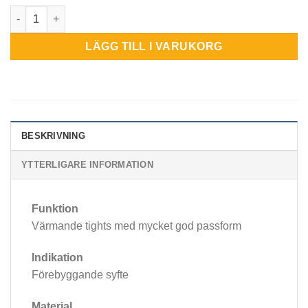
Rehband Core Line Athleticbyxa mängd
LÄGG TILL I VARUKORG
BESKRIVNING
YTTERLIGARE INFORMATION
Funktion
Värmande tights med mycket god passform
Indikation
Förebyggande syfte
Material