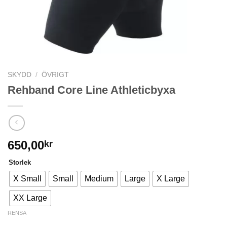
SKYDD
/
ÖVRIGT
Rehband Core Line Athleticbyxa
650,00
kr
Storlek
X Small
Small
Medium
Large
X Large
XX Large
RENSA