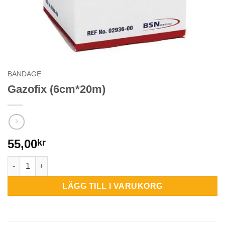
BANDAGE
Gazofix (6cm*20m)
55,00
kr
Gazofix (6cm*20m) mängd
LÄGG TILL I VARUKORG