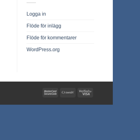
Logga in
Flöde för inlägg
Flöde för kommentarer
WordPress.org
MasterCard
Swish
Visa
2
(SE)
2