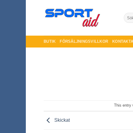
Skip
to
Sök
content
efter:
BUTIK
FÖRSÄLJNINGSVILLKOR
KONTAKTA
This entry
Skickat