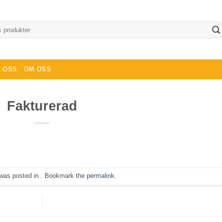
 OSS
OM OSS
Fakturerad
 was posted in . Bookmark the
permalink
.