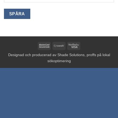
SPÅRA
MasterCard
Swish
Visa
2
(SE)
2
Designad och producerad av
Shade Solutions, proffs på lokal
sökoptimering