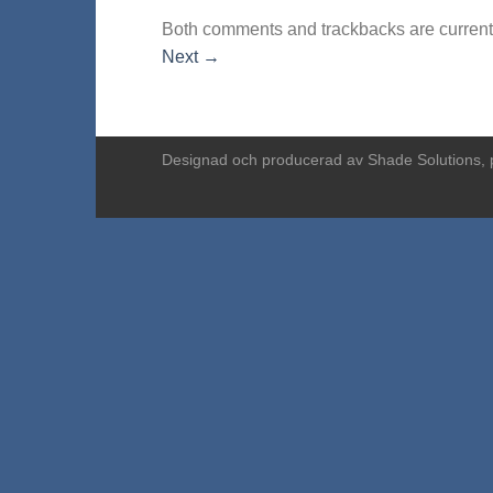
Both comments and trackbacks are current
Next
→
Designad och producerad av
Shade Solutions, 