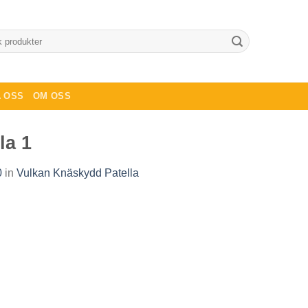
 OSS
OM OSS
la 1
0
in
Vulkan Knäskydd Patella