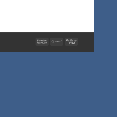
MasterCard
Swish
Visa
2
(SE)
2