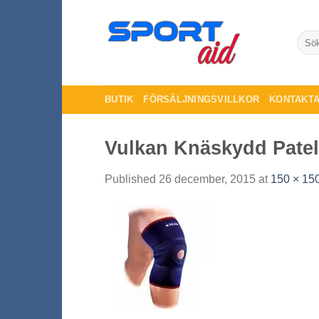
Skip
to
Sök
content
efter:
BUTIK
FÖRSÄLJNINGSVILLKOR
KONTAKTA
Vulkan Knäskydd Patel
Published
26 december, 2015
at
150 × 15