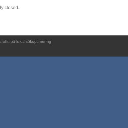
ly closed.
proffs på lokal sökoptimering