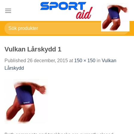
Skip
to
content
Sök
efter:
Vulkan Lårskydd 1
Published
26 december, 2015
at
150 × 150
in
Vulkan
Lårskydd