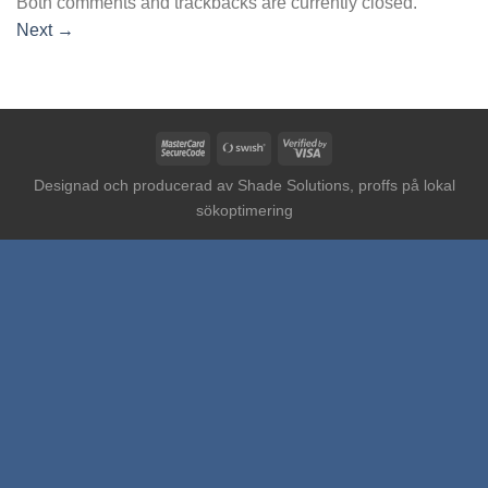
Both comments and trackbacks are currently closed.
Next
→
MasterCard
Swish
Visa
2
(SE)
2
Designad och producerad av
Shade Solutions, proffs på lokal
sökoptimering