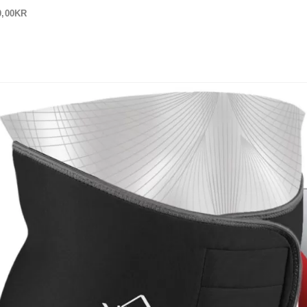
0,00
KR
 OSS
OM OSS
Vulkan Ryggskydd 3013