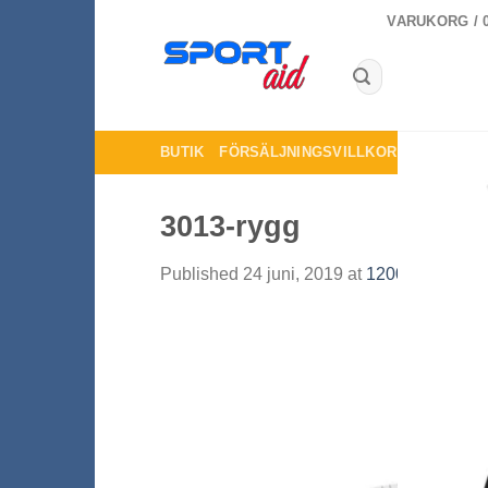
Skip
VARUKORG /
to
content
Sök
efter:
BUTIK
FÖRSÄLJNINGSVILLKOR
KONTAKTA
3013-rygg
Published
24 juni, 2019
at
1200 × 1200
in